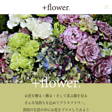
tog
nav
お花を贈る・飾る・そして喜ぶ顔を見る
そんな気持ちを込めてプラスフラワー。
普段の生活の中にお花をプラスしてみよう